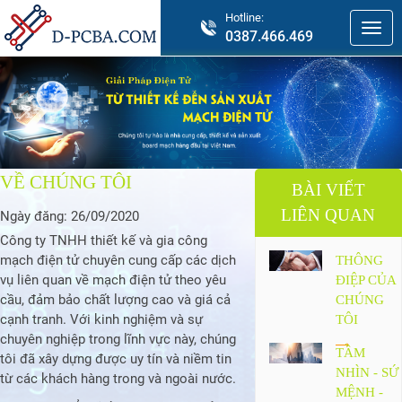
Hotline:
0387.466.469
VỀ CHÚNG TÔI
BÀI VIẾT
LIÊN QUAN
Ngày đăng:
26/09/2020
Công ty TNHH thiết kế và gia công
mạch điện tử chuyên cung cấp các dịch
THÔNG
vụ liên quan về mạch điện tử theo yêu
ĐIỆP CỦA
cầu, đảm bảo chất lượng cao và giá cả
CHÚNG
cạnh tranh. Với kinh nghiệm và sự
TÔI
chuyên nghiệp trong lĩnh vực này, chúng
TẦM
tôi đã xây dựng được uy tín và niềm tin
NHÌN - SỨ
từ các khách hàng trong và ngoài nước.
MỆNH -