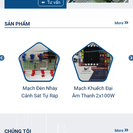
Tư vấn
SẢN PHẨM
More
 1
Mạch Đèn Nháy
Mạch Khuếch Đại
Bộ 
A
Cảnh Sát Tự Ráp
Âm Thanh 2x100W
đ
ch
DIY
TDA7498
CHÚNG TÔI
More