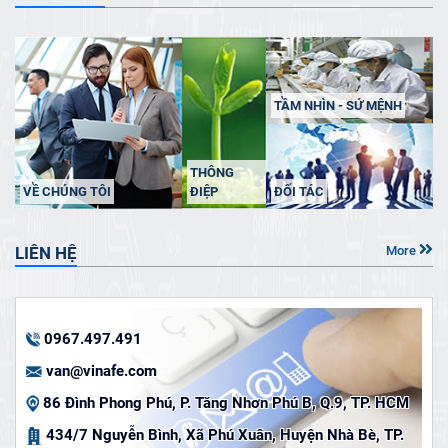
TẦM NHÌN - SỨ MỆNH
THÔNG
VỀ CHÚNG TÔI
ĐIỆP
ĐỐI TÁC
LIÊN HỆ
More
0967.497.491
van@vinafe.com
86 Đình Phong Phú, P. Tăng Nhơn Phú B, Q.9, TP. HCM
434/7 Nguyễn Bình, Xã Phú Xuân, Huyện Nhà Bè, TP.