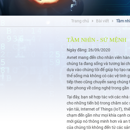
Trang chủ
Bài viết
Tầm nhì
TẦM NHÌN - SỨ MỆNH
Ngày đăng:
26/09/2020
Avnet mang đến cho nhân viên hàng 
chúng ta đang sống và tương lai ch
dựa vào chúng tôi để giúp họ tạo r
thể sống mà không có các vệ tinh gi
tiếp theo cũng chuyển sang chúng t
tiên phong về công nghệ trong gần 
Tại đây, bạn sẽ hợp tác với các nh
cho những tiến bộ trong chăm sóc 
vận tải, Internet of Things (IoT), t
chạm đến gần như mọi khía cạnh củ
mới giúp nó thông minh hơn và an 
của chúng tôi không đến từ các sả