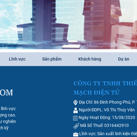
Lĩnh vực
Sản phẩm
Khách hàng
Dự án
Địa Chỉ: 86 Đình Phong Phú, P.
lĩnh vực
Người ĐDPL: Võ Thị Thúy Vân
ợng cao.
Ngày Hoạt Động: 15/08/2020
ư nghiên
Mã Số Thuế: 0316442910
ch kỹ
Lĩnh vực: Sản xuất linh kiện Đi