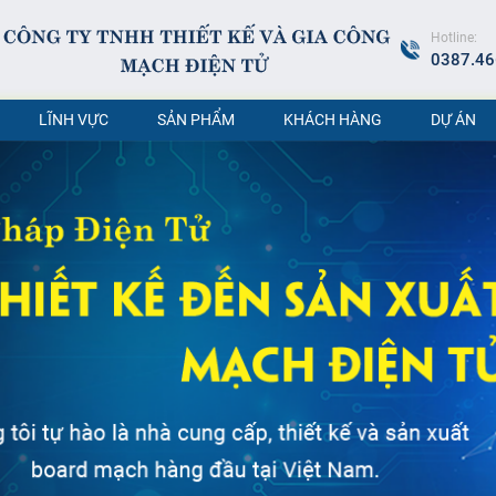
Hotline:
0387.46
LĨNH VỰC
SẢN PHẨM
KHÁCH HÀNG
DỰ ÁN