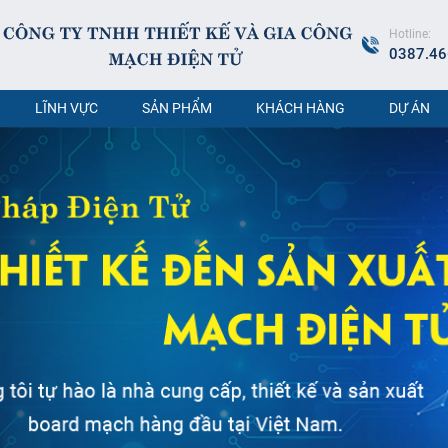
Hotline:
0387.46
LĨNH VỰC
SẢN PHẨM
KHÁCH HÀNG
DỰ ÁN