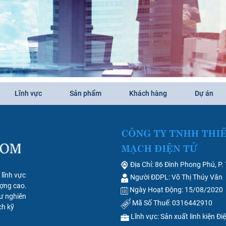
Lĩnh vực
Sản phẩm
Khách hàng
Dự án
Địa Chỉ: 86 Đình Phong Phú, P.
lĩnh vực
Người ĐDPL: Võ Thị Thúy Vân
ợng cao.
Ngày Hoạt Động: 15/08/2020
ư nghiên
Mã Số Thuế: 0316442910
ch kỹ
Lĩnh vực: Sản xuất linh kiện Đi