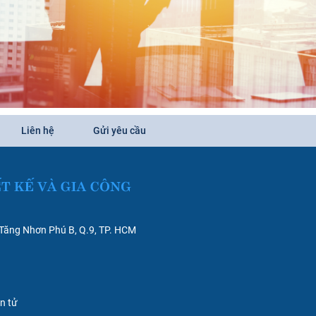
Liên hệ
Gửi yêu cầu
 Tăng Nhơn Phú B, Q.9, TP. HCM
ện tử