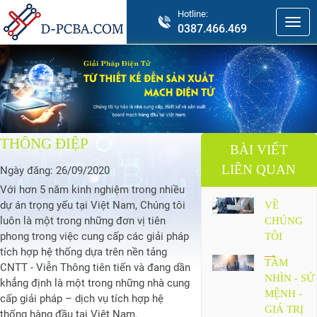
Hotline:
0387.466.469
THÔNG ĐIỆP
BÀI VIẾT
LIÊN QUAN
Ngày đăng:
26/09/2020
Với hơn 5 năm kinh nghiệm trong nhiều
dự án trọng yếu tại Việt Nam, Chúng tôi
VỀ
luôn là một trong những đơn vị tiên
CHÚNG
phong trong việc cung cấp các giải pháp
TÔI
tích hợp hệ thống dựa trên nền tảng
TẦM
CNTT - Viễn Thông tiên tiến và đang dần
NHÌN - SỨ
khẳng định là một trong những nhà cung
MỆNH -
cấp giải pháp – dịch vụ tích hợp hệ
GIÁ TRỊ
thống hàng đầu tại Việt Nam.