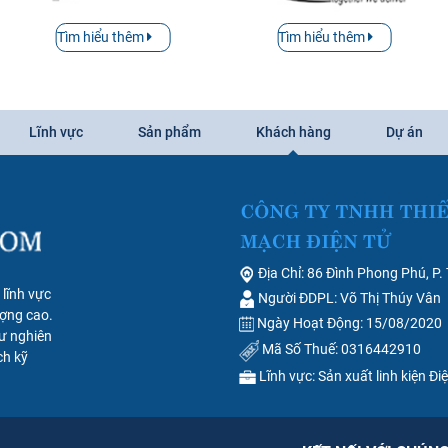
Tìm hiểu thêm
Tìm hiểu thêm
Lĩnh vực
Sản phẩm
Khách hàng
Dự án
Địa Chỉ: 86 Đình Phong Phú, P.
lĩnh vực
Người ĐDPL: Võ Thị Thúy Vân
ợng cao.
Ngày Hoạt Động: 15/08/2020
ư nghiên
Mã Số Thuế: 0316442910
ch kỹ
Lĩnh vực: Sản xuất linh kiện Đi