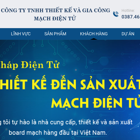
Hotline:
0387.46
LĨNH VỰC
SẢN PHẨM
KHÁCH HÀNG
DỰ ÁN