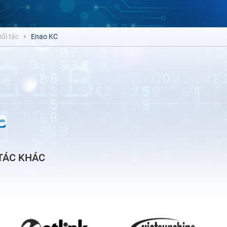
ối tác
Enao KC
 TÁC KHÁC