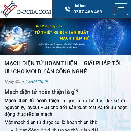
Hotline:
0387.466.469
MẠCH ĐIỆN TỬ HOÀN THIỆN – GIẢI PHÁP TỐI
ƯU CHO MỌI DỰ ÁN CÔNG NGHỆ
Ngày đăng:
13/04/2026
Mạch điện tử hoàn thiện là gì?
Mạch điện tử hoàn thiện
là quá trình từ thiết kế sơ đồ
nguyên lý, layout PCB cho đến sản xuất, test và tối ưu hoạt
động thực tế của mạch.
Một mạch điện tử được coi là hoàn thiện khi:
Hoạt động ổn định trong thời gian dài