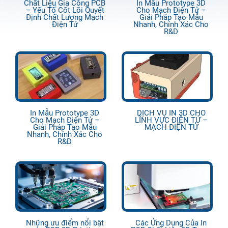
Chất Liệu Gia Công PCB
In Mẫu Prototype 3D
– Yếu Tố Cốt Lõi Quyết
Cho Mạch Điện Tử –
Định Chất Lượng Mạch
Giải Pháp Tạo Mẫu
Điện Tử
Nhanh, Chính Xác Cho
R&D
In Mẫu Prototype 3D
DỊCH VỤ IN 3D CHO
Cho Mạch Điện Tử –
LĨNH VỰC ĐIỆN TỬ –
Giải Pháp Tạo Mẫu
MẠCH ĐIỆN TỬ
Nhanh, Chính Xác Cho
R&D
Những ưu điểm nổi bật
Các Ứng Dụng Của In